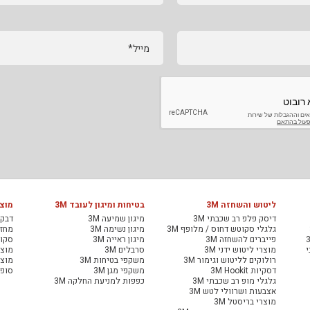
מייל*
ליטוש והשחזה 3M
בטיחות ומיגון לעובד 3M
מוצר
דיסק פלפ רב שכבתי 3M
מיגון שמיעה 3M
דבקי
גלגלי סקוטש דחוס / מלופף 3M
מיגון נשימה 3M
מחזיר
פייברים להשחזה 3M
מיגון ראייה 3M
סקוט
י
מוצרי ליטוש ידני 3M
סרבלים 3M
מוצר
רולוקים לליטוש וגימור 3M
משקפי בטיחות 3M
מוצר
דסקיות 3M Hookit
משקפי מגן 3M
סופג
גלגלי מופ רב שכבתי 3M
כפפות למניעת החלקה 3M
אצבעות ושרוולי לטש 3M
מוצרי בריסטל 3M