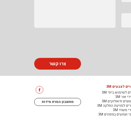
צרו קשר
ים לצבעים 3M
ם לשימוש ביתי 3M
י אור 3M
שים ודואלוקים 3M
מחשבון המרת מידות
ים למניעת החלקה 3M
י משרד 3M
י זעזועים במפונים 3M