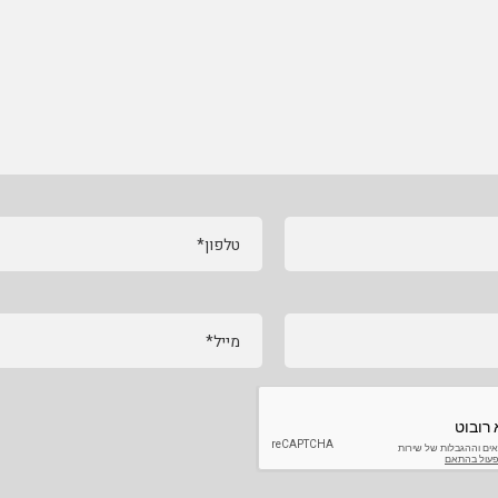
טלפון*
מייל*