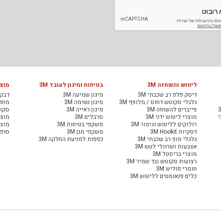
ליטוש והשחזה 3M
בטיחות ומיגון לעובד 3M
מוצר
דיסק פלפ רב שכבתי 3M
מיגון שמיעה 3M
דבקי
גלגלי סקוטש דחוס / מלופף 3M
מיגון נשימה 3M
מחזיר
פייברים להשחזה 3M
מיגון ראייה 3M
סקוט
י
מוצרי ליטוש ידני 3M
סרבלים 3M
מוצר
רולוקים לליטוש וגימור 3M
משקפי בטיחות 3M
מוצר
דסקיות 3M Hookit
משקפי מגן 3M
סופג
גלגלי מופ רב שכבתי 3M
כפפות למניעת החלקה 3M
אצבעות ושרוולי לטש 3M
מוצרי בריסטל 3M
רצועות סקוטש ובד שמיר 3M
חומרי פוליש 3M
כלים פנאומטים לליטוש 3M