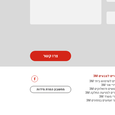
צרו קשר
ים לצבעים 3M
ם לשימוש ביתי 3M
י אור 3M
שים ודואלוקים 3M
מחשבון המרת מידות
ים למניעת החלקה 3M
י משרד 3M
י זעזועים במפונים 3M