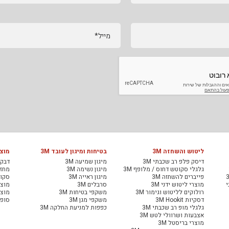
מייל*
ליטוש והשחזה 3M
בטיחות ומיגון לעובד 3M
מוצר
דיסק פלפ רב שכבתי 3M
מיגון שמיעה 3M
דבקי
גלגלי סקוטש דחוס / מלופף 3M
מיגון נשימה 3M
מחזיר
פייברים להשחזה 3M
מיגון ראייה 3M
סקוט
י
מוצרי ליטוש ידני 3M
סרבלים 3M
מוצר
רולוקים לליטוש וגימור 3M
משקפי בטיחות 3M
מוצר
דסקיות 3M Hookit
משקפי מגן 3M
סופג
גלגלי מופ רב שכבתי 3M
כפפות למניעת החלקה 3M
אצבעות ושרוולי לטש 3M
מוצרי בריסטל 3M