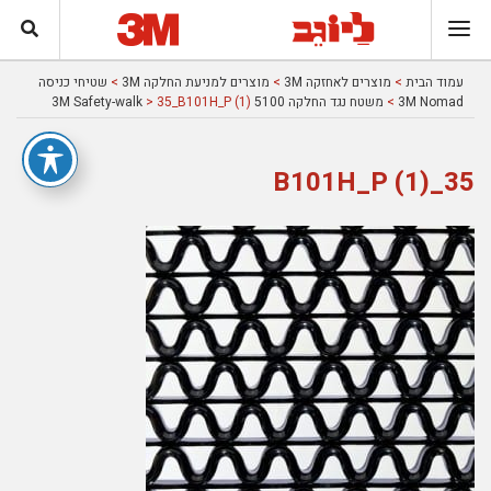
עמוד הבית
>
מוצרים לאחזקה 3M
>
מוצרים למניעת החלקה 3M
>
שטיחי כניסה
3M Nomad
>
משטח נגד החלקה 5100 3M Safety-walk
> 35_B101H_P (1)
35_B101H_P (1)