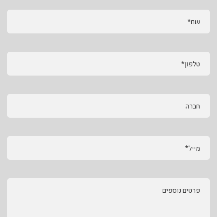
שם*
טלפון*
חברה
מייל*
פרטים נוספים