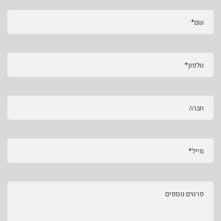
שם*
טלפון*
חברה
מייל*
פרטים נוספים