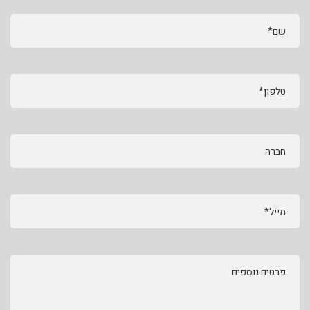
שם*
טלפון*
חברה
מייל*
פרטים נוספים