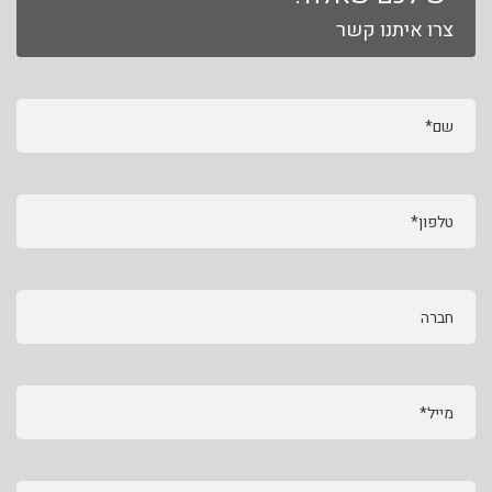
צרו איתנו קשר
שם*
טלפון*
חברה
מייל*