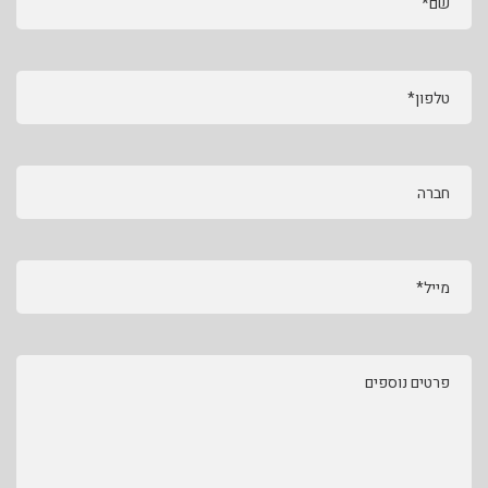
שם*
טלפון*
חברה
מייל*
פרטים נוספים