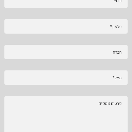
שם*
טלפון*
חברה
מייל*
פרטים נוספים