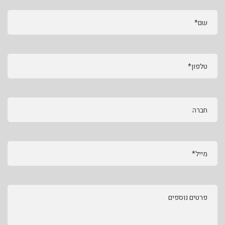
שם*
טלפון*
חברה
מייל*
פרטים נוספים