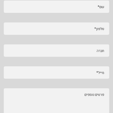
שם*
טלפון*
חברה
מייל*
פרטים נוספים