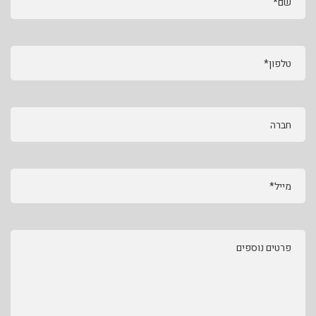
שם*
טלפון*
חברה
מייל*
פרטים נוספים