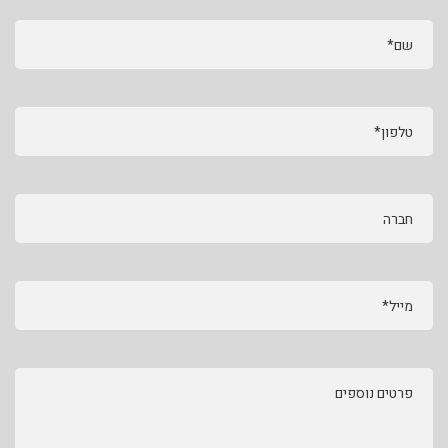
שם*
טלפון*
חברה
מייל*
פרטים נוספים