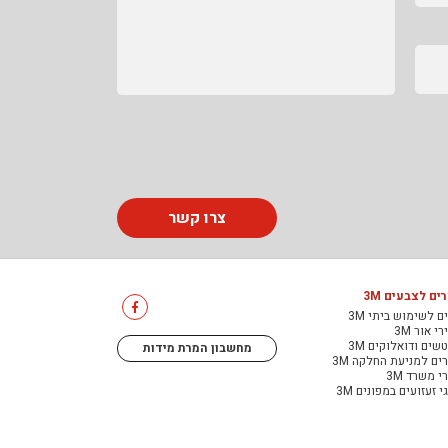
צרו קשר
ים לצבעים 3M
ם לשימוש ביתי 3M
י אור 3M
שים ודואלוקים 3M
מחשבון המרת מידות
ים למניעת החלקה 3M
י משרד 3M
י זעזועים במפונים 3M