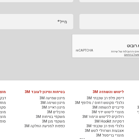
מייל*
ליטוש והשחזה 3M
בטיחות ומיגון לעובד 3M
מוצר
דיסק פלפ רב שכבתי 3M
מיגון שמיעה 3M
דבקי
גלגלי סקוטש דחוס / מלופף 3M
מיגון נשימה 3M
מחזיר
פייברים להשחזה 3M
מיגון ראייה 3M
סקוט
י
מוצרי ליטוש ידני 3M
סרבלים 3M
מוצר
רולוקים לליטוש וגימור 3M
משקפי בטיחות 3M
מוצר
דסקיות 3M Hookit
משקפי מגן 3M
סופג
גלגלי מופ רב שכבתי 3M
כפפות למניעת החלקה 3M
אצבעות ושרוולי לטש 3M
מוצרי בריסטל 3M