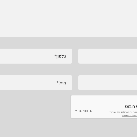
טלפון*
מייל*