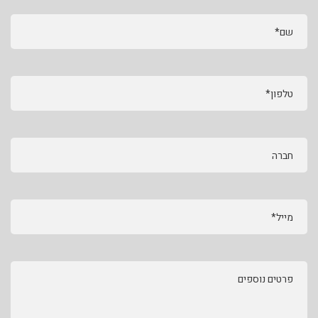
שם*
טלפון*
חברה
מייל*
פרטים נוספים