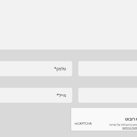
טלפון*
מייל*