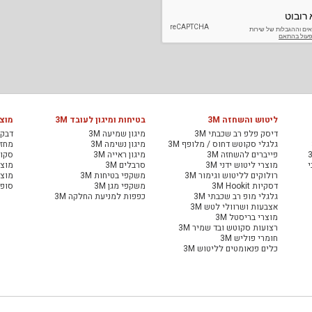
ליטוש והשחזה 3M
בטיחות ומיגון לעובד 3M
מוצר
דיסק פלפ רב שכבתי 3M
מיגון שמיעה 3M
דבקי
גלגלי סקוטש דחוס / מלופף 3M
מיגון נשימה 3M
מחזיר
פייברים להשחזה 3M
מיגון ראייה 3M
סקוט
י
מוצרי ליטוש ידני 3M
סרבלים 3M
מוצר
רולוקים לליטוש וגימור 3M
משקפי בטיחות 3M
מוצר
דסקיות 3M Hookit
משקפי מגן 3M
סופג
גלגלי מופ רב שכבתי 3M
כפפות למניעת החלקה 3M
אצבעות ושרוולי לטש 3M
מוצרי בריסטל 3M
רצועות סקוטש ובד שמיר 3M
חומרי פוליש 3M
כלים פנאומטים לליטוש 3M