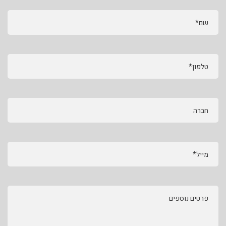
שם*
טלפון*
חברה
מייל*
פרטים נוספים