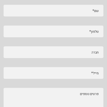
שם*
טלפון*
חברה
מייל*
פרטים נוספים