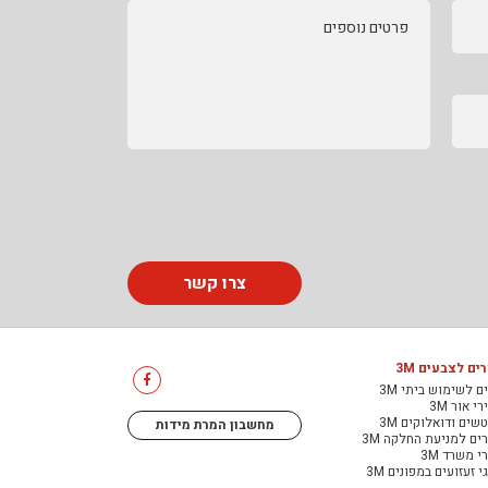
פרטים נוספים
צרו קשר
ים לצבעים 3M
ם לשימוש ביתי 3M
י אור 3M
שים ודואלוקים 3M
מחשבון המרת מידות
ים למניעת החלקה 3M
י משרד 3M
י זעזועים במפונים 3M