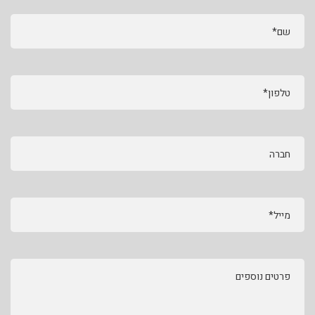
שם*
טלפון*
חברה
מייל*
פרטים נוספים