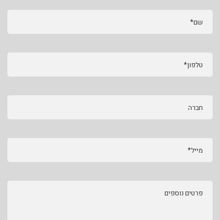
שם*
טלפון*
חברה
מייל*
פרטים נוספים