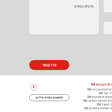
פרטים נוספים
צרו קשר
ים לצבעים 3M
ם לשימוש ביתי 3M
י אור 3M
שים ודואלוקים 3M
מחשבון המרת מידות
ים למניעת החלקה 3M
י משרד 3M
י זעזועים במפונים 3M