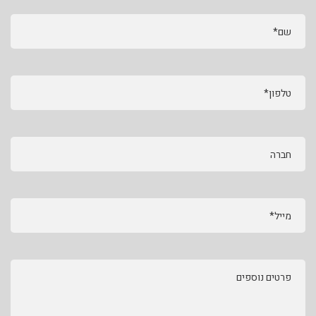
שם*
טלפון*
חברה
מייל*
פרטים נוספים