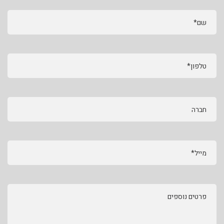
שם*
טלפון*
חברה
מייל*
פרטים נוספים