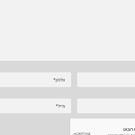
טלפון*
מייל*