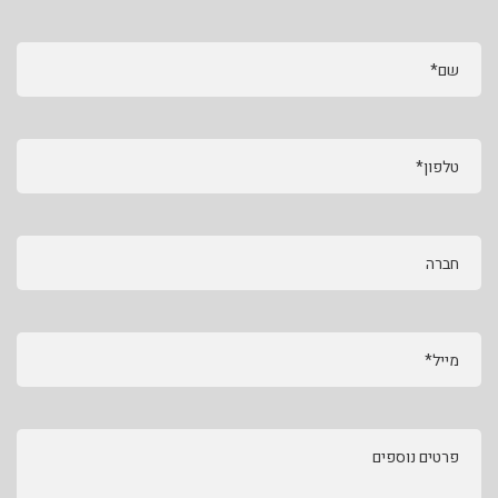
שם*
טלפון*
חברה
מייל*
פרטים נוספים