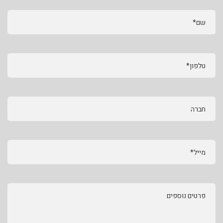
שם*
טלפון*
חברה
מייל*
פרטים נוספים