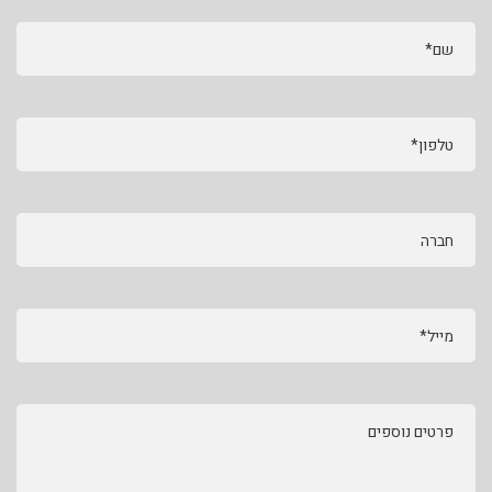
שם*
טלפון*
חברה
מייל*
פרטים נוספים