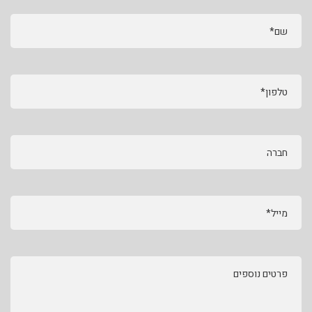
שם*
טלפון*
חברה
מייל*
פרטים נוספים