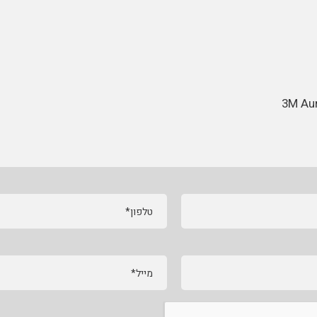
3M Aur
טלפון*
מייל*