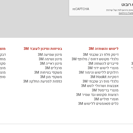
ליטוש והשחזה 3M
בטיחות ומיגון לעובד 3M
מוצר
דיסק פלפ רב שכבתי 3M
מיגון שמיעה 3M
דבקי
גלגלי סקוטש דחוס / מלופף 3M
מיגון נשימה 3M
מחזיר
פייברים להשחזה 3M
מיגון ראייה 3M
סקוט
י
מוצרי ליטוש ידני 3M
סרבלים 3M
מוצר
רולוקים לליטוש וגימור 3M
משקפי בטיחות 3M
מוצר
דסקיות 3M Hookit
משקפי מגן 3M
סופג
גלגלי מופ רב שכבתי 3M
כפפות למניעת החלקה 3M
אצבעות ושרוולי לטש 3M
מוצרי בריסטל 3M
רצועות סקוטש ובד שמיר 3M
חומרי פוליש 3M
כלים פנאומטים לליטוש 3M