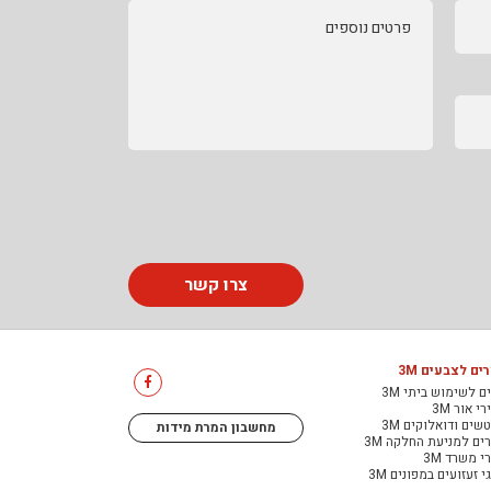
פרטים נוספים
צרו קשר
ים לצבעים 3M
ם לשימוש ביתי 3M
י אור 3M
שים ודואלוקים 3M
מחשבון המרת מידות
ים למניעת החלקה 3M
י משרד 3M
י זעזועים במפונים 3M