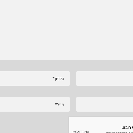
טלפון*
מייל*