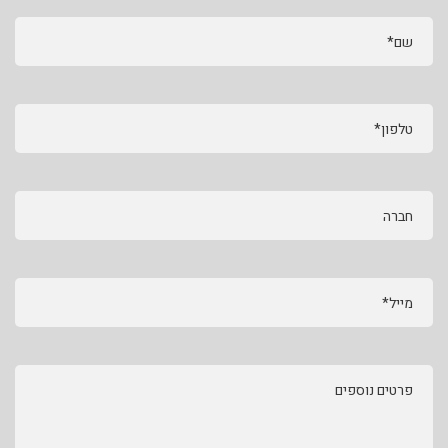
שם*
טלפון*
חברה
מייל*
פרטים נוספים